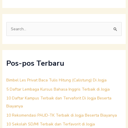
C
a
r
i
Pos-pos Terbaru
u
n
t
Bimbel Les Privat Baca Tulis Hitung (Calistung) Di Jogja
u
5 Daftar Lembaga Kursus Bahasa Inggris Terbaik di Jogja
k
10 Daftar Kampus Terbaik dan Tervaforit Di Jogja Beserta
:
Biayanya
10 Rekomendasi PAUD-TK Terbaik di Jogja Beserta Biayanya
10 Sekolah SD/MI Terbaik dan Terfavorit di Jogja