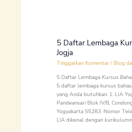
5 Daftar Lembaga Kurs
Jogja
Tinggalkan Komentar
/
Blog da
5 Daftar Lembaga Kursus Bahasa
5 daftar lembaga kursus bahasa 
yang Anda butuhkan. 1. LIA Yog
Pandeansari Blok IV/8, Condon
Yogyakarta 55283. Nomor Tel
LIA dikenal dengan kurikulumn