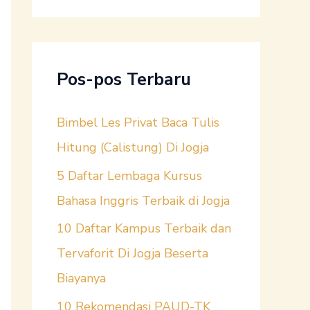
a
r
i
u
Pos-pos Terbaru
n
Bimbel Les Privat Baca Tulis
t
Hitung (Calistung) Di Jogja
u
5 Daftar Lembaga Kursus
k
Bahasa Inggris Terbaik di Jogja
:
10 Daftar Kampus Terbaik dan
Tervaforit Di Jogja Beserta
Biayanya
10 Rekomendasi PAUD-TK