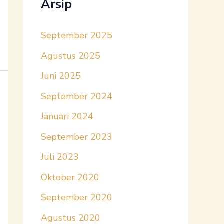
Arsip
September 2025
Agustus 2025
Juni 2025
September 2024
Januari 2024
September 2023
Juli 2023
Oktober 2020
September 2020
Agustus 2020