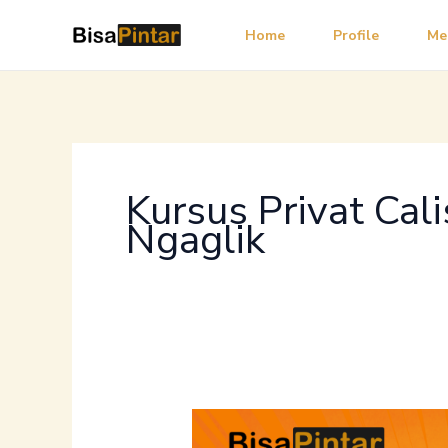
Lewati
Home
Profile
Me
ke
konten
Kursus Privat Cal
Ngaglik
Bimbel