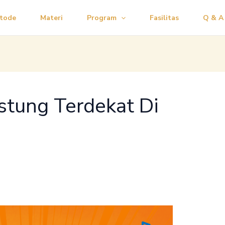
tode
Materi
Program
Fasilitas
Q & A
istung Terdekat Di