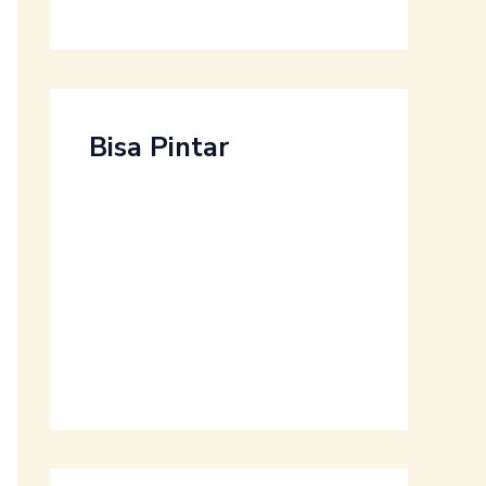
Bisa Pintar