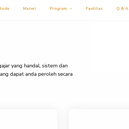
tode
Materi
Program
Fasilitas
Q & A
jar yang handal, sistem dan
ang dapat anda peroleh secara