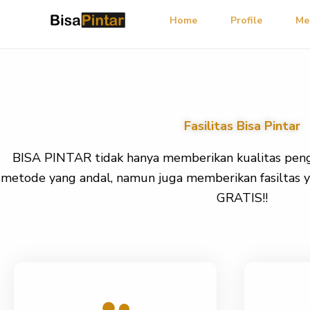
Lewati
Home
Profile
Me
ke
konten
Fasilitas Bisa Pintar
BISA PINTAR tidak hanya memberikan kualitas penga
metode yang andal, namun juga memberikan fasiltas y
GRATIS!!