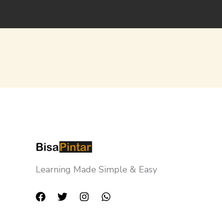
Learning Made Simple & Easy