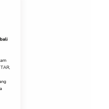
bali
lam
NTAR,
ang
a