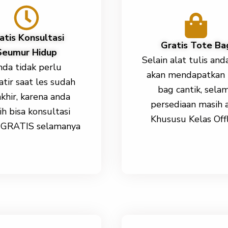
atis Konsultasi
Gratis Tote Ba
Seumur Hidup
Selain alat tulis and
da tidak perlu
akan mendapatkan 
tir saat les sudah
bag cantik, sela
khir, karena anda
persediaan masih 
h bisa konsultasi
Khususu Kelas Off
a GRATIS selamanya