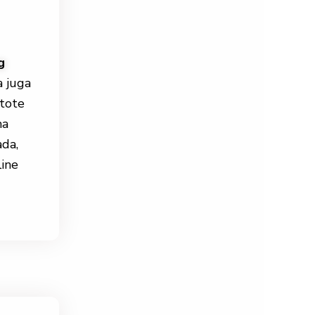
g
a juga
tote
ma
ada,
line